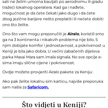
sati ne želim umorna bauljati po aerodromu ili gradu
tražeći lokalnog operatera. Kad ga i nađete,
mogućnost je da ćete čekati jako dugo i da ćete
zbog jezične barijere nešto preplatiti ili nećete dobiti
ono što želite.
Ono što vam mogu preporučiti je
Airalo
, koristili smo
ga na 3 kontinenta i nikakvih problema nije bilo. S
njim dobijate komfor i jednostavnost, a pokrivenost u
Keniji je bila jako dobra. U većini zabačenih dijelova
parka Masai Mara sam imala signala. No sve opcije e-
sima imaju slične cijene i pokrivenost.
Ovdje možete provjeriti Airalo pakete za Keniju:
Ako pak želite lokalnu sim karticu, najviše preporuka
sam našla za
Safaricom.
Što vidjeti u Keniji?