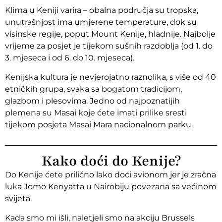
Klima u Keniji varira – obalna područja su tropska,
unutrašnjost ima umjerene temperature, dok su
visinske regije, poput Mount Kenije, hladnije. Najbolje
vrijeme za posjet je tijekom sušnih razdoblja (od 1. do
3. mjeseca i od 6. do 10. mjeseca).
Kenijska kultura je nevjerojatno raznolika, s više od 40
etničkih grupa, svaka sa bogatom tradicijom,
glazbom i plesovima. Jedno od najpoznatijih
plemena su Masai koje ćete imati prilike sresti
tijekom posjeta Masai Mara nacionalnom parku.
Kako doći do Kenije?
Do Kenije ćete prilično lako doći avionom jer je zračna
luka Jomo Kenyatta u Nairobiju povezana sa većinom
svijeta.
Kada smo mi išli, naletjeli smo na akciju Brussels