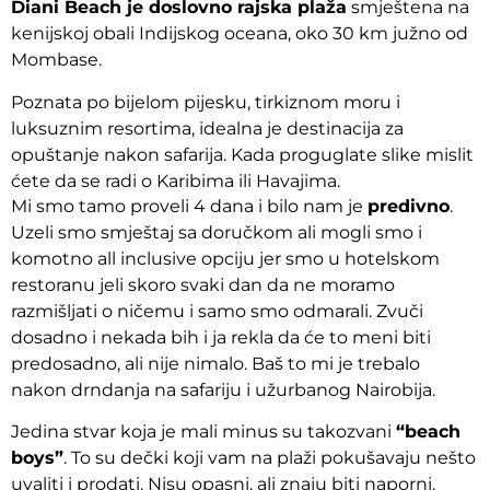
Diani Beach je doslovno rajska plaža
smještena na
kenijskoj obali Indijskog oceana, oko 30 km južno od
Mombase.
Poznata po bijelom pijesku, tirkiznom moru i
luksuznim resortima, idealna je destinacija za
opuštanje nakon safarija. Kada proguglate slike mislit
ćete da se radi o Karibima ili Havajima.
Mi smo tamo proveli 4 dana i bilo nam je
predivno
.
Uzeli smo smještaj sa doručkom ali mogli smo i
komotno all inclusive opciju jer smo u hotelskom
restoranu jeli skoro svaki dan da ne moramo
razmišljati o ničemu i samo smo odmarali. Zvuči
dosadno i nekada bih i ja rekla da će to meni biti
predosadno, ali nije nimalo. Baš to mi je trebalo
nakon drndanja na safariju i užurbanog Nairobija.
Jedina stvar koja je mali minus su takozvani
“beach
boys”
. To su dečki koji vam na plaži pokušavaju nešto
uvaliti i prodati. Nisu opasni, ali znaju biti naporni.