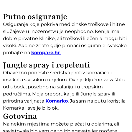
Putno osiguranje
Osiguranje koje pokriva medicinske troškove i hitne
slučajeve u inozemstvu je neophodno. Kenija ima
dobre privatne klinike, ali troškovi liječenja mogu biti
visoki. Ako ne znate gdje pronaći osiguranje, svakako
probajte na
kompare.hr
.
Jungle spray i repelenti
Obavezno ponesite sredstva protiv komaraca i
insekata s visokim udjelom. Ovo je ključno za zaštitu
od uboda, posebno na safariju i u tropskim
područjima. Moja preporuka je ili Jungle spary ili
prirodna varijnata
Komarko
. Ja sam na putu koristila
Komarka i sve je bilo ok.
Gotovina
Na nekim mjestima možete plaćati u dolarima, ali
savjetovala bih vam da to izbjegavate jer možete