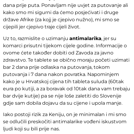
dana prije puta. Ponavljam nije uvjet za putovanje ali
kako smo mi sigurni da ćemo posjećivati i druge
države Afrike (za kojj je cjepivo nužno), mi smo se
cijepili jer cjepivo traje cijeli život.
Uz to, razmislite o uzimanju
antimalarika
, jer su
komarci prisutni tijekom cijele godine. Informacije o
ovome ćete također dobiti od Zavoda za javno
zdravstvo. Te tablete se obično moraju početi uzimati
bar 2 dana prije odlaska na putovanja, tokom
putovanja i 7 dana nakon povratka. Napominjem
kako je u Hrvatskoj cijena tih tableta suluda (60tak
eura po kutiji, a za boravak od 10tak dana vam trebaju
bar dvije kutije) pa se nije loše zaletiti do Slovenije
gdje sam dobila dojavu da su cijene i upola manje.
Iako postoji rizik za Keniju, on je minimalan i mi smo
se odlučili preskočiti antimalarike vođeni iskustvom
ljudi koji su bili prije nas.