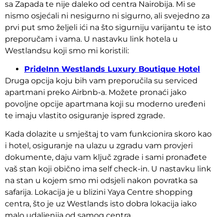
sa Zapada te nije daleko od centra Nairobija. Mi se
nismo osjećali ni nesigurno ni sigurno, ali svejedno za
prvi put smo željeli ići na što sigurniju varijantu te isto
preporučam i vama. U nastavku link hotela u
Westlandsu koji smo mi koristili:
PrideInn Westlands Luxury Boutique Hotel
Druga opcija koju bih vam preporučila su serviced
apartmani preko Airbnb-a. Možete pronaći jako
povoljne opcije apartmana koji su moderno uređeni
te imaju vlastito osiguranje ispred zgrade.
Kada dolazite u smještaj to vam funkcionira skoro kao
i hotel, osiguranje na ulazu u zgradu vam provjeri
dokumente, daju vam ključ zgrade i sami pronađete
vaš stan koji obično ima self check-in. U nastavku link
na stan u kojem smo mi odsjeli nakon povratka sa
safarija. Lokacija je u blizini Yaya Centre shopping
centra, što je uz Westlands isto dobra lokacija iako
malo udaljenija od samog centra.