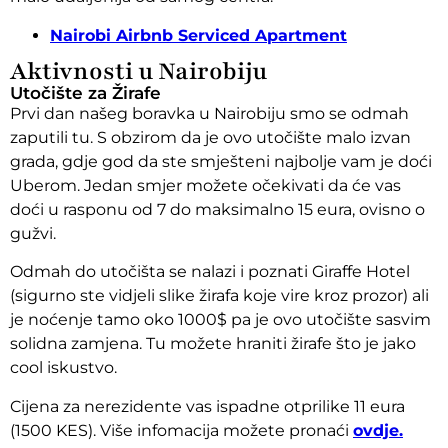
Nairobi Airbnb Serviced Apartment
Aktivnosti u Nairobiju
Utočište za Žirafe
Prvi dan našeg boravka u Nairobiju smo se odmah
zaputili tu. S obzirom da je ovo utočište malo izvan
grada, gdje god da ste smješteni najbolje vam je doći
Uberom. Jedan smjer možete očekivati da će vas
doći u rasponu od 7 do maksimalno 15 eura, ovisno o
gužvi.
Odmah do utočišta se nalazi i poznati Giraffe Hotel
(sigurno ste vidjeli slike žirafa koje vire kroz prozor) ali
je noćenje tamo oko 1000$ pa je ovo utočište sasvim
solidna zamjena. Tu možete hraniti žirafe što je jako
cool iskustvo.
Cijena za nerezidente vas ispadne otprilike 11 eura
(1500 KES). Više infomacija možete pronaći
ovdje.