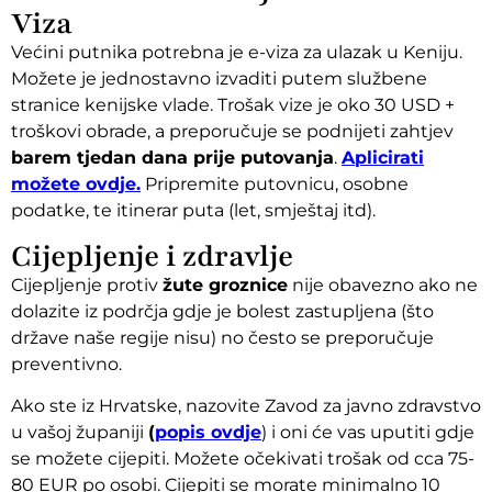
Viza
Većini putnika potrebna je e-viza za ulazak u Keniju.
Možete je jednostavno izvaditi putem službene
stranice kenijske vlade. Trošak vize je oko 30 USD +
troškovi obrade, a preporučuje se podnijeti zahtjev
barem tjedan dana prije putovanja
.
Aplicirati
možete ovdje.
Pripremite putovnicu, osobne
podatke, te itinerar puta (let, smještaj itd).
Cijepljenje i zdravlje
Cijepljenje protiv
žute groznice
nije obavezno ako ne
dolazite iz podrčja gdje je bolest zastupljena (što
države naše regije nisu) no često se preporučuje
preventivno.
Ako ste iz Hrvatske, nazovite Zavod za javno zdravstvo
u vašoj županiji
(
popis ovdje
) i oni će vas uputiti gdje
se možete cijepiti. Možete očekivati trošak od cca 75-
80 EUR po osobi. Cijepiti se morate minimalno 10