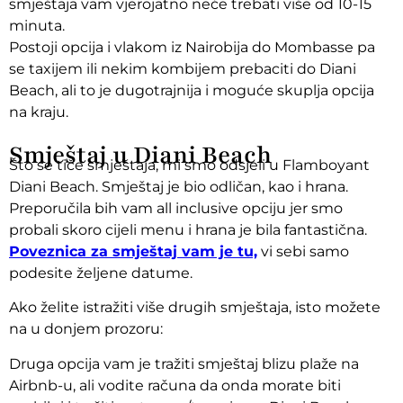
smještaja vam vjerojatno neće trebati više od 10-15
minuta.
Postoji opcija i vlakom iz Nairobija do Mombasse pa
se taxijem ili nekim kombijem prebaciti do Diani
Beach, ali to je dugotrajnija i moguće skuplja opcija
na kraju.
Smještaj u Diani Beach
Što se tiče smještaja, mi smo odsjeli u Flamboyant
Diani Beach. Smještaj je bio odličan, kao i hrana.
Preporučila bih vam all inclusive opciju jer smo
probali skoro cijeli menu i hrana je bila fantastična.
Poveznica za smještaj vam je tu,
vi sebi samo
podesite željene datume.
Ako želite istražiti više drugih smještaja, isto možete
na u donjem prozoru:
Druga opcija vam je tražiti smještaj blizu plaže na
Airbnb-u, ali vodite računa da onda morate biti