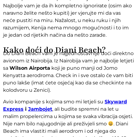
Najbolje vam je da ih kompletno ignorirate (osim ako
naravno želite nešto kupiti) jer vjerujte mi da vas
neće pustiti na miru. Nažalost, u neku ruku i njih
razumijem, Kenija nema mnogo mogućnosti i to im
je jedan od rijetkih načina da nešto zarade.
Kako doći do Diani Beach?
Do Diani Beach vam je najjednostavnije doći direktno
avionom iz Nairobija. Iz Nairobija vam je najbolje letjeti
sa
Wilson Airporta
koji je puno manji od Jomo
Kenyatta aerodroma. Check in i sve ostalo će vam biti
puno lakše (imat ćete osjećaj kao da se checkinte na
kolodvoru u Zenici).
Avio kompanije s kojima smo mi letjeli su
Skyward
Express
i
Jambojet
, ali budite spremni na let u
malim propelercima u kojima se svaka vibracija osjeti.
Nije nam bilo najugodnije ali preživjeli smo
. Diani
Beach ima vlastiti mali aerodrom i od njega do