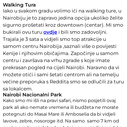
Walking Tura
Iako u svakom gradu volimo ići na walking ture, u
Nairobiju je to zapravo jedina opcija ukoliko želite
sigurno prošetati kroz downtown (centar). Mi smo
bukirali ovu turu
ovdje
i bili smo zadovoljni.
Trajala je 3 sata a vidjeli smo top atrakcije u
samom centru Nairobija ,saznali više o povijesti
Kenije i njihovim običajima. Započinje u samom
centru i završava na vrhu zgrade s koje imate
prekrasan pogled na cijeli Nairobi.
Naravno da vi
možete otići i sami šetati centrom ali na temelju
većine preporuka s Reddita smo se odlučili za turu
sa lokalcem.
Nairobi Nacionalni Park
Kako smo mi išli na pravi safari, nismo posjetili ovaj
park ali ako nemate vremena ili budžeta ne morate
potegnuti do Masai Mare ili Amboselia da bi vidjeli
lavove, zebre, nosoroge itd. Na samo samo 7 km od