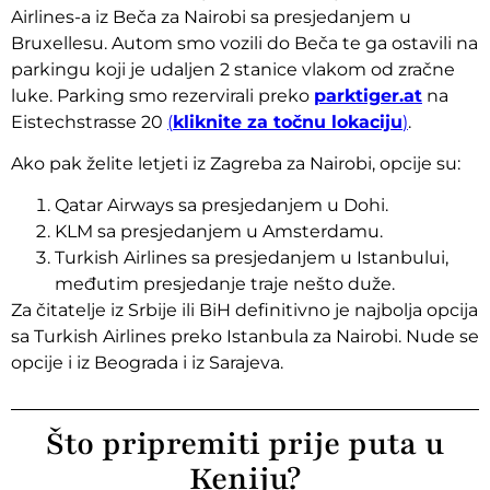
Airlines-a iz Beča za Nairobi sa presjedanjem u
Bruxellesu. Autom smo vozili do Beča te ga ostavili na
parkingu koji je udaljen 2 stanice vlakom od zračne
luke. Parking smo rezervirali preko
parktiger.at
na
Eistechstrasse 20
(
kliknite za točnu lokaciju
)
.
Ako pak želite letjeti iz Zagreba za Nairobi, opcije su:
Qatar Airways sa presjedanjem u Dohi.
KLM sa presjedanjem u Amsterdamu.
Turkish Airlines sa presjedanjem u Istanbului,
međutim presjedanje traje nešto duže.
Za čitatelje iz Srbije ili BiH definitivno je najbolja opcija
sa Turkish Airlines preko Istanbula za Nairobi. Nude se
opcije i iz Beograda i iz Sarajeva.
Što pripremiti prije puta u
Keniju?