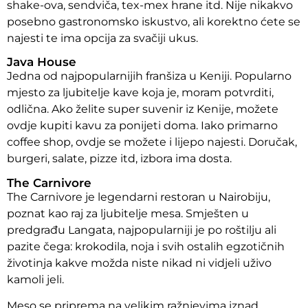
shake-ova, sendviča, tex-mex hrane itd. Nije nikakvo
posebno gastronomsko iskustvo, ali korektno ćete se
najesti te ima opcija za svačiji ukus.
Java House
Jedna od najpopularnijih franšiza u Keniji. Popularno
mjesto za ljubitelje kave koja je, moram potvrditi,
odlična. Ako želite super suvenir iz Kenije, možete
ovdje kupiti kavu za ponijeti doma. Iako primarno
coffee shop, ovdje se možete i lijepo najesti. Doručak,
burgeri, salate, pizze itd, izbora ima dosta.
The Carnivore
The Carnivore je legendarni restoran u Nairobiju,
poznat kao raj za ljubitelje mesa. Smješten u
predgrađu Langata, najpopularniji je po roštilju ali
pazite čega: krokodila, noja i svih ostalih egzotičnih
životinja kakve možda niste nikad ni vidjeli uživo
kamoli jeli.
Meso se priprema na velikim ražnjevima iznad