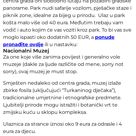
centra grada oni slobodno lutaju na pozadini gradske
panorame. Park nudi safarije vozilom, pješačke staze i
piknik zone, idealne za bijeg u prirodu.
Ulaz u park
košta malo više od 40 eura. Međutim trebaju vam
vodič i auto kojim će vas voziti kroz park. To bi vas sve
moglo ispasti oko dodatnih 50 EUR, a
ponude
pronađite ovdje
ili u nastavku:
Nacionalni Muzej
Za one koje više zanima povijest i generalno vole
muzeje (dakle za ljude različite od mene, sorry not
sorry), ovaj muzej je must stop.
Smješten nedaleko od centra grada, muzej izlaže
zbirke fosila (uključujući “Turkaninog dječaka”),
tradicionalne umjetnine i etnografske predmete.
Ljubitelji prirode mogu istražiti i botanički vrt te
zmijsku kuću u sklopu kompleksa.
Ulaznica za strance iznosi oko 9 eura za odrasle i 4
eura za djecu.