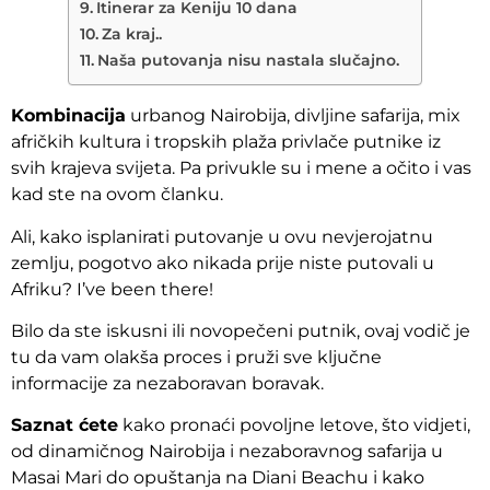
Itinerar za Keniju 10 dana
Za kraj..
Naša putovanja nisu nastala slučajno.
Kombinacija
urbanog Nairobija, divljine safarija, mix
afričkih kultura i tropskih plaža privlače putnike iz
svih krajeva svijeta. Pa privukle su i mene a očito i vas
kad ste na ovom članku.
Ali, kako isplanirati putovanje u ovu nevjerojatnu
zemlju, pogotvo ako nikada prije niste putovali u
Afriku? I’ve been there!
Bilo da ste iskusni ili novopečeni putnik, ovaj vodič je
tu da vam olakša proces i pruži sve ključne
informacije za nezaboravan boravak.
Saznat ćete
kako pronaći povoljne letove, što vidjeti,
od dinamičnog Nairobija i nezaboravnog safarija u
Masai Mari do opuštanja na Diani Beachu i kako