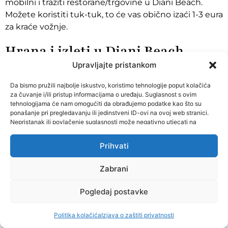
mobilni i tražiti restorane/trgovine u Diani Beach.
Možete koristiti tuk-tuk, to će vas obično izaći 1-3 eura
za kraće vožnje.
Hrana i izleti u Diani Beach
Što se tiče hrane, vjerojatno vam je najbolje jesti u
Upravljajte pristankom
vašem smještaju ako ima ta opcija. Mi smo probali
Da bismo pružili najbolje iskustvo, koristimo tehnologije poput kolačića
jedan restoran,
Ali Barbour’s Cave Restaurant
.
za čuvanje i/ili pristup informacijama o uređaju. Suglasnost s ovim
Restoran smješten doslovno u špilji. Ambijent je
tehnologijama će nam omogućiti da obrađujemo podatke kao što su
zaista poseban ali mi nismo ostali preoduševljeni
ponašanje pri pregledavanju ili jedinstveni ID-ovi na ovoj web stranici.
Nepristanak ili povlačenje suglasnosti može negativno utjecati na
hranom.
određene karakteristike i funkcije.
Restoran je zamišljen kao fine dining, ali više po
Prihvati
veličini porcija i cijenama, nego po kvaliteti hrane i
Zabrani
usluge
.
Ako planirate aktivnosti u Diani Beach,
ovdje možete
Pogledaj postavke
bukirati
jednodnevni izlet na
Wasini otok.
Izlet obično uključuje vožnju tradicionalnim dhow
Politika kolačića
Izjava o zaštiti privatnosti
brodom, ronjenje ili snorkeling u Kisite-Mpunguti