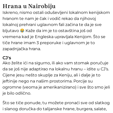
Hrana u Nairobiju
Iskreno, nismo ostali oduševljeni lokalnom kenijskom
hranom te nam je čak i vodič rekao da njihovoj
lokalnoj prehrani uglavnom fali začina te da je sve
bljutavo
Kaže da im je to ostavština još od
vremena kad je Engleska upravljala Kenijom. Što se
tiče hrane imam 3 preporuke i uglavnom je to
zapadnjačka hrana.
CJ's
Ako želite ići na sigurno, ili ako vam stomak poručuje
da se još nije adaptirao na lokalnu hranu – idite u CJ’s.
Cijene jesu nešto skuplje za Keniju, ali i dalje je to
jeftinije nego na našim prostorima. Porcije su
ogromne (veoma je amerikanizirano) i sve što smo jeli
je bilo odlično.
Što se tiče ponude, tu možete pronaći sve od slatkog
i slanog doručka do talijanske hrane, burgera, salate,