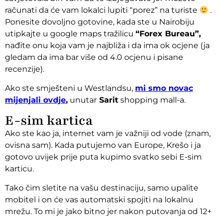
računati da će vam lokalci lupiti “porez” na turiste
.
Ponesite dovoljno gotovine, kada ste u Nairobiju
utipkajte u google maps tražilicu
“Forex Bureau”,
nađite onu koja vam je najbliža i da ima ok ocjene (ja
gledam da ima bar više od 4.0 ocjenu i pisane
recenzije).
Ako ste smješteni u Westlandsu,
mi smo novac
mijenjali ovdje
,
unutar
Sarit
shopping mall-a.
E-sim kartica
Ako ste kao ja, internet vam je važniji od vode (znam,
ovisna sam). Kada putujemo van Europe, Krešo i ja
gotovo uvijek prije puta kupimo svatko sebi E-sim
karticu.
Tako čim sletite na vašu destinaciju, samo upalite
mobitel i on će vas automatski spojiti na lokalnu
mrežu. To mi je jako bitno jer nakon putovanja od 12+