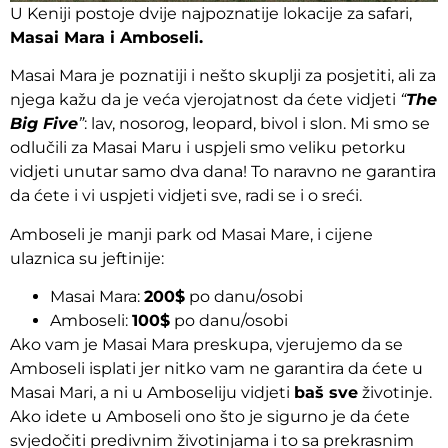
U Keniji postoje dvije najpoznatije lokacije za safari,
Masai Mara i Amboseli.
Masai Mara je poznatiji i nešto skuplji za posjetiti, ali za
njega kažu da je veća vjerojatnost da ćete vidjeti
“
The
Big Five
”
: lav, nosorog, leopard, bivol i slon. Mi smo se
odlučili za Masai Maru i uspjeli smo veliku petorku
vidjeti unutar samo dva dana! To naravno ne garantira
da ćete i vi uspjeti vidjeti sve, radi se i o sreći.
Amboseli je manji park od Masai Mare, i cijene
ulaznica su jeftinije:
Masai Mara:
200$
po danu/osobi
Amboseli:
100$
po danu/osobi
Ako vam je Masai Mara preskupa, vjerujemo da se
Amboseli isplati jer nitko vam ne garantira da ćete u
Masai Mari, a ni u Amboseliju vidjeti
baš sve
životinje.
Ako idete u Amboseli ono što je sigurno je da ćete
svjedočiti predivnim životinjama i to sa prekrasnim