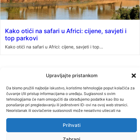
Kako otići na safari u Africi: cijene, savjeti i
top parkovi
Kako otići na safari u Africi: cijene, savjeti i top...
Upravljajte pristankom
Da bismo pružili najbolje iskustvo, koristimo tehnologije poput kolačića za
čuvanje i/ili pristup informacijama o uređaju. Suglasnost s ovim
tehnologijama će nam omogućiti da obrađujemo podatke kao što su
ponašanje pri pregledavanju ili jedinstveni ID-ovi na ovoj web stranici.
Nepristanak ili povlačenje suglasnosti može negativno utjecati na
određene karakteristike i funkcije.
© Designed by AMP Digital 2024 |
Privacy Policy
Prihvati
Zabrani