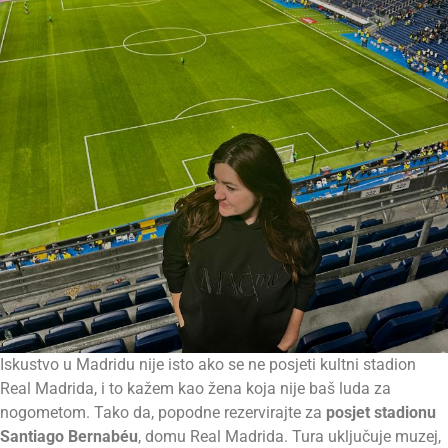
Iskustvo u Madridu nije isto ako se ne posjeti kultni stadion
Real Madrida, i to kažem kao žena koja nije baš luda za
nogometom. Tako da, popodne rezervirajte za
posjet stadionu
Santiago Bernabéu
, domu Real Madrida. Tura uključuje muzej,