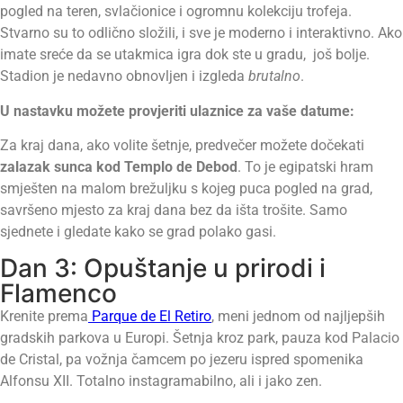
pogled na teren, svlačionice i ogromnu kolekciju trofeja.
Stvarno su to odlično složili, i sve je moderno i interaktivno. Ako
imate sreće da se utakmica igra dok ste u gradu, još bolje.
Stadion je nedavno obnovljen i izgleda
brutalno
.
U nastavku možete provjeriti ulaznice za vaše datume:
Za kraj dana, ako volite šetnje, predvečer možete dočekati
zalazak sunca kod Templo de Debod
. To je egipatski hram
smješten na malom brežuljku s kojeg puca pogled na grad,
savršeno mjesto za kraj dana bez da išta trošite. Samo
sjednete i gledate kako se grad polako gasi.
Dan 3: Opuštanje u prirodi i
Flamenco
Krenite prema
Parque de El Retiro
, meni jednom od najljepših
gradskih parkova u Europi. Šetnja kroz park, pauza kod Palacio
de Cristal, pa vožnja čamcem po jezeru ispred spomenika
Alfonsu XII. Totalno instagramabilno, ali i jako zen.