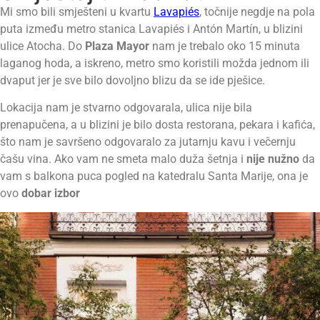
Mi smo bili smješteni u kvartu
Lavapiés
, točnije negdje na pola
puta između metro stanica Lavapiés i Antón Martín, u blizini
ulice Atocha. Do
Plaza Mayor
nam je trebalo oko 15 minuta
laganog hoda, a iskreno, metro smo koristili možda jednom ili
dvaput jer je sve bilo dovoljno blizu da se ide pješice.
Lokacija nam je stvarno odgovarala, ulica nije bila
prenapučena, a u blizini je bilo dosta restorana, pekara i kafića,
što nam je savršeno odgovaralo za jutarnju kavu i večernju
čašu vina. Ako vam ne smeta malo duža šetnja i
nije nužno
da
vam s balkona puca pogled na katedralu Santa Marije, ona je
ovo
dobar izbor