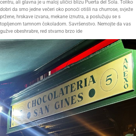
centru, ali glavna je u maloj uličici blizu Puerta del Sola. Toliko
dobri da smo jedne večeri oko ponoći otišli na churrose, svježe
pržene, hrskave izvana, mekane iznutra, a poslužuju se s
topljenom tamnom čokoladom. Savršenstvo. Nemojte da vas
gužve obeshrabre, red stvarno brzo ide