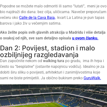
Popodne se možete malo odmoriti ili samo “lutati”, meni je ovo
bio najdraži dio dana: bez cilja, uličicama. Navečer preporučam
večeru oko
Calle de la Cava Baja,
kvart La Latina je pun tapas
barova i jako živ u večernjim satima.
Ako želite popis svih glavnih atrakcija u Madridu i više detalja
o svakoj od njih, sve sam detaljno opisala
u ovom članku.
Dan 2: Povijest, stadion i malo
ozbiljnijeg razgledavanja
Dan započnite nekom od
walking tura
po gradu, ima ih hrpa i
često su “besplatne” (ostavite napojnicu vodiču). Idealno je za
dobiti širu sliku o povijesti, arhitekturi i zanimljivostima koje
sami ne biste primijetili. Ja obično bukiram preko
GuruWalk.