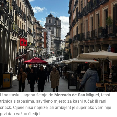
U nastavku, lagana šetnja do
Mercado de San Miguel
, fensi
tržnica s tapasima, savršeno mjesto za kasni ručak ili rani
snack. Cijene nisu najniže, ali ambijent je super ako vam nije
prvi dan važno štedjeti.