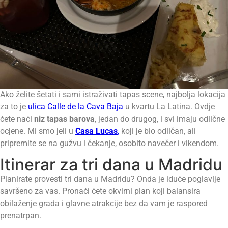
Ako želite šetati i sami istraživati tapas scene, najbolja lokacija
za to je
ulica Calle de la Cava Baja
u kvartu La Latina. Ovdje
ćete naći
niz tapas barova
, jedan do drugog, i svi imaju odlične
ocjene. Mi smo jeli u
Casa Lucas
,
koji je bio odličan, ali
pripremite se na gužvu i čekanje, osobito navečer i vikendom.
Itinerar za tri dana u Madridu
Planirate provesti tri dana u Madridu? Onda je iduće poglavlje
savršeno za vas. Pronaći ćete okvirni plan koji balansira
obilaženje grada i glavne atrakcije bez da vam je raspored
prenatrpan.