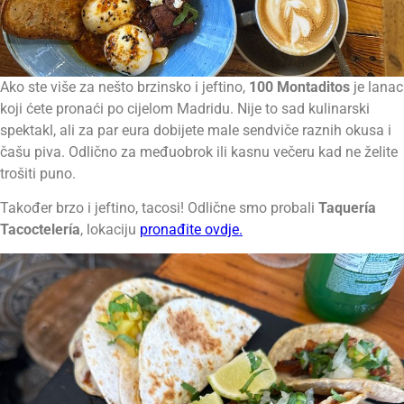
Ako ste više za nešto brzinsko i jeftino,
100 Montaditos
je lanac
koji ćete pronaći po cijelom Madridu. Nije to sad kulinarski
spektakl, ali za par eura dobijete male sendviče raznih okusa i
čašu piva. Odlično za međuobrok ili kasnu večeru kad ne želite
trošiti puno.
Također brzo i jeftino, tacosi! Odlične smo probali
Taquería
Tacoctelería
, lokaciju
pronađite ovdje.