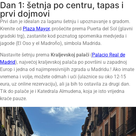
Dan 1: šetnja po centru, tapas i
prvi dojmovi
Prvi dan je idealan za laganu šetnju i upoznavanje s gradom.
Krenite od
Plaza Mayor,
prošećite prema Puerta del Sol (glavni
gradski trg), zastanite kod poznatog spomenika medvjeda i
jagode (El Oso y el Madroño), simbola Madrida.
Nastavite šetnju prema
Kraljevskoj palači
(
Palacio Real de
Madrid
), najvećoj kraljevskoj palača po površini u zapadnoj
Europ i jedna od najimpresivnijih zgrada u Madridu.! Ako imate
vremena i volje, možete odmah i ući (ulaznice su oko 12-15
eura, uz online rezervaciju), ali ja bih to ostavila za drugi dan.
Tik do palače je i Katedrala Almudena, koja je isto vrijedna
kraće pauze.