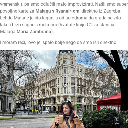
vremenski), pa smo odlučili malo improvizirati. Našli smo super
povoljne karte za
Malagu s Ryanair-om
, direktno iz Zagreba.
Let do Malage je bio lagan, a od aerodroma do grada se vrlo
lako i brzo stigne s metroom (hvatate
liniju C1 za stanicu
Málaga
María Zambrano
).
I moram reći, ovo je ispalo bolje nego da smo išli direktno