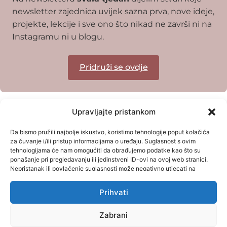
newsletter zajednica uvijek sazna prva, nove ideje,
projekte, lekcije i sve ono što nikad ne završi ni na
Instagramu ni u blogu.
Pridruži se ovdje
Upravljajte pristankom
Da bismo pružili najbolje iskustvo, koristimo tehnologije poput kolačića
za čuvanje i/ili pristup informacijama o uređaju. Suglasnost s ovim
tehnologijama će nam omogućiti da obrađujemo podatke kao što su
ponašanje pri pregledavanju ili jedinstveni ID-ovi na ovoj web stranici.
Nepristanak ili povlačenje suglasnosti može negativno utjecati na
određene karakteristike i funkcije.
Prihvati
© Designed by AMP Digital 2024 |
Privacy Policy
Zabrani