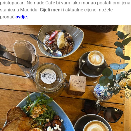
pristupačan, Nomade Café bi vam lako mogao postati omiljena
stanica u Madridu.
Cijeli meni
i aktualne cijene možete
pronaći
ovdje.