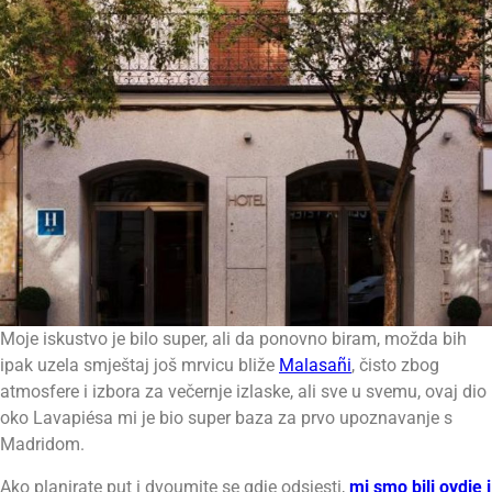
Moje iskustvo je bilo super, ali da ponovno biram, možda bih
ipak uzela smještaj još mrvicu bliže
Malasañi
, čisto zbog
atmosfere i izbora za večernje izlaske, ali sve u svemu, ovaj dio
oko Lavapiésa mi je bio super baza za prvo upoznavanje s
Madridom.
Ako planirate put i dvoumite se gdje odsjesti,
mi smo bili ovdje i