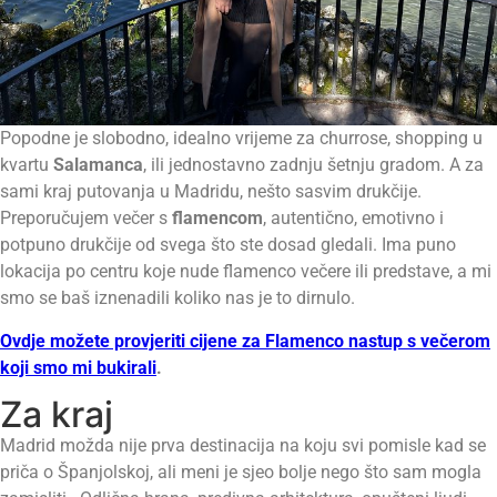
Popodne je slobodno, idealno vrijeme za churrose, shopping u
kvartu
Salamanca
, ili jednostavno zadnju šetnju gradom. A za
sami kraj putovanja u Madridu, nešto sasvim drukčije.
Preporučujem večer s
flamencom
, autentično, emotivno i
potpuno drukčije od svega što ste dosad gledali. Ima puno
lokacija po centru koje nude flamenco večere ili predstave, a mi
smo se baš iznenadili koliko nas je to dirnulo.
Ovdje možete provjeriti cijene za Flamenco nastup s večerom
koji smo mi bukirali
.
Za kraj
Madrid možda nije prva destinacija na koju svi pomisle kad se
priča o Španjolskoj, ali meni je sjeo bolje nego što sam mogla