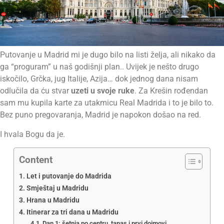
Putovanje u Madrid mi je dugo bilo na listi želja, ali nikako da
ga “proguram” u naš godišnji plan.. Uvijek je nešto drugo
iskočilo, Grčka, jug Italije, Azija… dok jednog dana nisam
odlučila da ću stvar
uzeti u svoje ruke
. Za Krešin rođendan
sam mu kupila karte za utakmicu Real Madrida i to je bilo to.
Bez puno pregovaranja, Madrid je napokon došao na red.
I hvala Bogu da je.
Content
Let i putovanje do Madrida
Smještaj u Madridu
Hrana u Madridu
Itinerar za tri dana u Madridu
Dan 1: šetnja po centru, tapas i prvi dojmovi