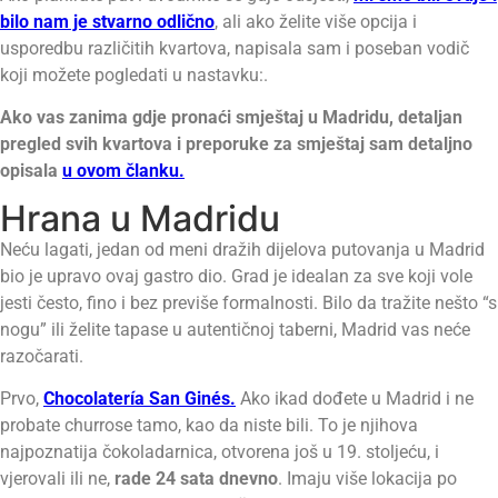
bilo nam je stvarno odlično
, ali ako želite više opcija i
usporedbu različitih kvartova, napisala sam i poseban vodič
koji možete pogledati u nastavku:.
Ako vas zanima gdje pronaći smještaj u Madridu, detaljan
pregled svih kvartova i preporuke za smještaj sam detaljno
opisala
u ovom članku.
Hrana u Madridu
Neću lagati, jedan od meni dražih dijelova putovanja u Madrid
bio je upravo ovaj gastro dio. Grad je idealan za sve koji vole
jesti često, fino i bez previše formalnosti. Bilo da tražite nešto “s
nogu” ili želite tapase u autentičnoj taberni, Madrid vas neće
razočarati.
Prvo,
Chocolatería San Ginés.
Ako ikad dođete u Madrid i ne
probate churrose tamo, kao da niste bili. To je njihova
najpoznatija čokoladarnica, otvorena još u 19. stoljeću, i
vjerovali ili ne,
rade 24 sata dnevno
. Imaju više lokacija po