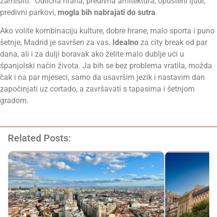
zamisliti. Odlična hrana, predivna arhitektura, opušteni ljudi,
predivni parkovi,
mogla bih nabrajati do sutra
.
Ako volite kombinaciju kulture, dobre hrane, malo sporta i puno
šetnje, Madrid je savršen za vas.
Idealno
za city break od par
dana, ali i za dulji boravak ako želite malo dublje ući u
španjolski način života. Ja bih se bez problema vratila, možda
čak i na par mjeseci, samo da usavršim jezik i nastavim dan
započinjati uz cortado, a završavati s tapasima i šetnjom
gradom.
Related Posts: