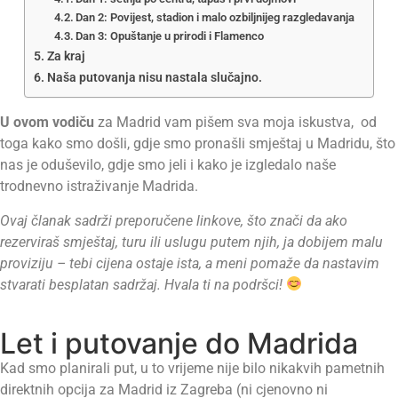
Dan 2: Povijest, stadion i malo ozbiljnijeg razgledavanja
Dan 3: Opuštanje u prirodi i Flamenco
Za kraj
Naša putovanja nisu nastala slučajno.
U ovom vodiču
za Madrid vam pišem sva moja iskustva, od
toga kako smo došli, gdje smo pronašli smještaj u Madridu, što
nas je oduševilo, gdje smo jeli i kako je izgledalo naše
trodnevno istraživanje Madrida.
Ovaj članak sadrži preporučene linkove, što znači da ako
rezerviraš smještaj, turu ili uslugu putem njih, ja dobijem malu
proviziju – tebi cijena ostaje ista, a meni pomaže da nastavim
stvarati besplatan sadržaj. Hvala ti na podršci!
Let i putovanje do Madrida
Kad smo planirali put, u to vrijeme nije bilo nikakvih pametnih
direktnih opcija za Madrid iz Zagreba (ni cjenovno ni