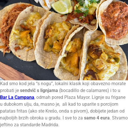
Kad smo kod jela “s nogu”, lokalni klasik koji obavezno morate
probati je
sendvič s lignjama
(bocadillo de calamares) i to u
Bar La Campana
, odmah pored Plaza Mayor. Lignje su frigane
u dubokom ulju, da, masno je, ali kad to uparite s porcijom
patatas fritas (ako ste Krešo, onda s pivom), dobijete jedan od
najboljih brzih obroka u gradu. I sve to za
samo 4 eura
. Stvarno
jeftino za standarde Madrida.