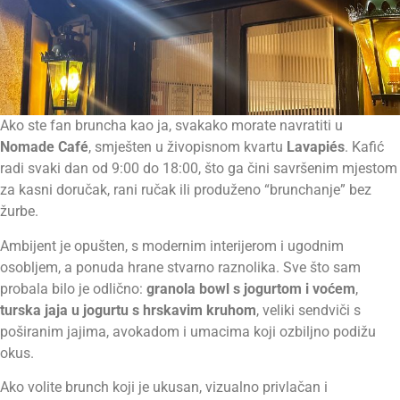
Ako ste fan bruncha kao ja, svakako morate navratiti u
Nomade Café
, smješten u živopisnom kvartu
Lavapiés
. Kafić
radi svaki dan od 9:00 do 18:00, što ga čini savršenim mjestom
za kasni doručak, rani ručak ili produženo “brunchanje” bez
žurbe.
Ambijent je opušten, s modernim interijerom i ugodnim
osobljem, a ponuda hrane stvarno raznolika. Sve što sam
probala bilo je odlično:
granola bowl s jogurtom i voćem
,
turska jaja u jogurtu s hrskavim kruhom
, veliki sendviči s
poširanim jajima, avokadom i umacima koji ozbiljno podižu
okus.
Ako volite brunch koji je ukusan, vizualno privlačan i