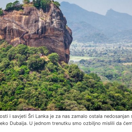
osti i savjeti Šri Lanka je za nas zamalo ostala nedosanja
preko Dubaija. U jednom trenutku smo ozbiljno mislili da ćem