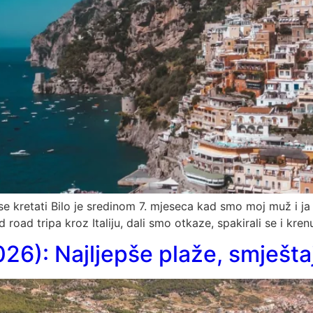
 se kretati Bilo je sredinom 7. mjeseca kad smo moj muž i ja p
road tripa kroz Italiju, dali smo otkaze, spakirali se i krenu
026): Najljepše plaže, smještaj