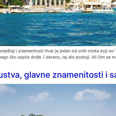
mještaj i znamenitosti Hvar je jedan od onih otoka koji svi “z
je nego što uopće dođe. I iskreno, taj dio postoji. Ali čim s
ustva, glavne znamenitosti i s