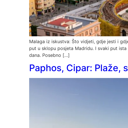
Malaga iz iskustva: Što vidjeti, gdje jesti i 
put u sklopu posjeta Madridu. I svaki put is
dana. Posebno […]
Paphos, Cipar: Plaže, sm