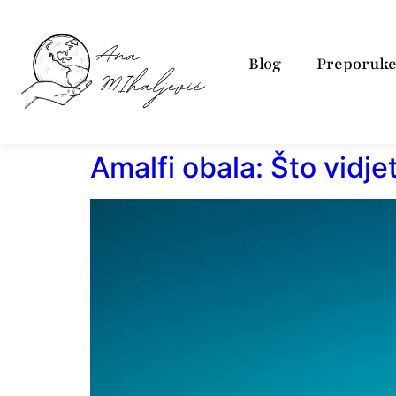
Blog
Preporuke
Amalfi obala: Što vidjet