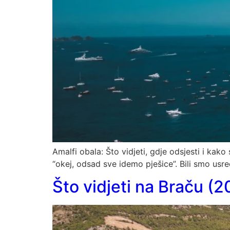
Amalfi obala: Što vidjeti, gdje odsjesti i kako
“okej, odsad sve idemo pješice”. Bili smo usred 
Što vidjeti na Braču (2