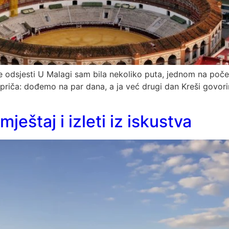
gdje odsjesti U Malagi sam bila nekoliko puta, jednom na poče
ta priča: dođemo na par dana, a ja već drugi dan Kreši govo
ještaj i izleti iz iskustva