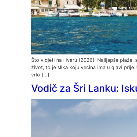
Što vidjeti na Hvaru (2026): Najljepše plaže, s
život, to je slika koju većina ima u glavi pri
vrlo […]
Vodič za Šri Lanku: Isk