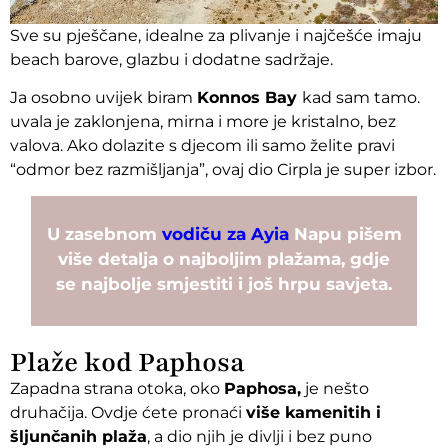
Sve su pješčane, idealne za plivanje i najčešće imaju
beach barove, glazbu i dodatne sadržaje.
Ja osobno uvijek biram
Konnos Bay
kad sam tamo.
uvala je zaklonjena, mirna i more je kristalno, bez
valova. Ako dolazite s djecom ili samo želite pravi
“odmor bez razmišljanja”, ovaj dio Cirpla je super izbor.
U zasebnom
vodiču za Ayia
Napu pišem
više detalja o najboljim plažama, gdje
se najbolje smjestiti i još hrpu savjeta.
Plaže kod Paphosa
Zapadna strana otoka, oko
Paphosa,
je nešto
druhačija. Ovdje ćete pronaći
više kamenitih i
šljunčanih plaža
, a dio njih je divlji i bez puno