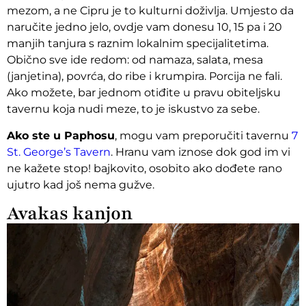
mezom, a ne Cipru je to kulturni doživlja. Umjesto da
naručite jedno jelo, ovdje vam donesu 10, 15 pa i 20
manjih tanjura s raznim lokalnim specijalitetima.
Obično sve ide redom: od namaza, salata, mesa
(janjetina), povrća, do ribe i krumpira. Porcija ne fali.
Ako možete, bar jednom otiđite u pravu obiteljsku
tavernu koja nudi meze, to je iskustvo za sebe.
Ako ste u Paphosu
, mogu vam preporučiti tavernu
7
St. George’s Tavern
. Hranu vam iznose dok god im vi
ne kažete stop! bajkovito, osobito ako dođete rano
ujutro kad još nema gužve.
Avakas kanjon