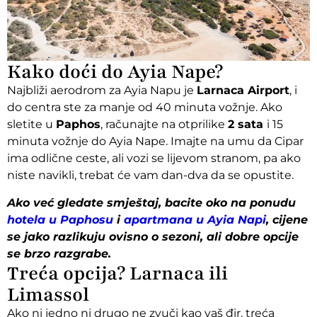
Kako doći do Ayia Nape?
Najbliži aerodrom za Ayia Napu je
Larnaca Airport
, i
do centra ste za manje od 40 minuta vožnje. Ako
sletite u
Paphos
, računajte na otprilike
2 sata
i 15
minuta vožnje
do Ayia Nape. Imajte na umu da Cipar
ima odlične ceste, ali vozi se lijevom stranom, pa ako
niste navikli, trebat će vam dan-dva da se opustite.
Ako već gledate smještaj, bacite oko na ponudu
hotela u Paphosu
i
apartmana u Ayia Napi
, cijene
se jako razlikuju ovisno o sezoni, ali dobre opcije
se brzo razgrabe.
Treća opcija? Larnaca ili
Limassol
Ako ni jedno ni drugo ne zvuči kao vaš đir, treća