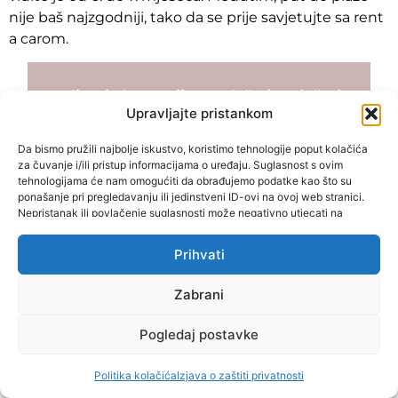
nije baš najzgodniji, tako da se prije savjetujte sa rent
a carom.
Detljne informacije za plaže i smještaj u
Upravljajte pristankom
Paphosu, možete pronaći u mom
posebnom vodiču.
Da bismo pružili najbolje iskustvo, koristimo tehnologije poput kolačića
za čuvanje i/ili pristup informacijama o uređaju. Suglasnost s ovim
tehnologijama će nam omogućiti da obrađujemo podatke kao što su
ponašanje pri pregledavanju ili jedinstveni ID-ovi na ovoj web stranici.
Nepristanak ili povlačenje suglasnosti može negativno utjecati na
Rent a car na Cipru i savjeti
određene karakteristike i funkcije.
Prihvati
za vožnju
Zabrani
Treba li vam auto na Cipru? Odgovor je gotovo uvijek
da
. Osobito ako želite obići više od jedne plaže,
Pogledaj postavke
istraživati planine, vidjeti i istočnu i zapadnu stranu
otoka, ili jednostavno ne ovisiti o organiziranim
Politika kolačića
Izjava o zaštiti privatnosti
turama. Otok je velik, javni prijevoz nije idealan, a