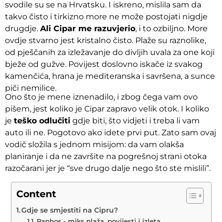
svodile su se na Hrvatsku. I iskreno, mislila sam da
takvo čisto i tirkizno more ne može postojati nigdje
drugdje.
Ali Cipar me razuvjerio
, i to ozbiljno. More
ovdje stvarno jest kristalno čisto. Plaže su raznolike,
od pješčanih za izležavanje do divljih uvala za one koji
bježe od gužve. Povijest doslovno iskače iz svakog
kamenčića, hrana je mediteranska i savršena, a sunce
piči nemilice.
Ono što je mene iznenadilo, i zbog čega vam ovo
pišem, jest koliko je Cipar zapravo velik otok. I koliko
je
teško odlučiti
gdje biti, što vidjeti i treba li vam
auto ili ne. Pogotovo ako idete prvi put. Zato sam ovaj
vodič složila s jednom misijom: da vam olakša
planiranje i da ne završite na pogrešnoj strani otoka
razočarani jer je “sve drugo dalje nego što ste mislili”.
Content
Gdje se smjestiti na Cipru?
Paphos - miks plaža, povijesti i izleta