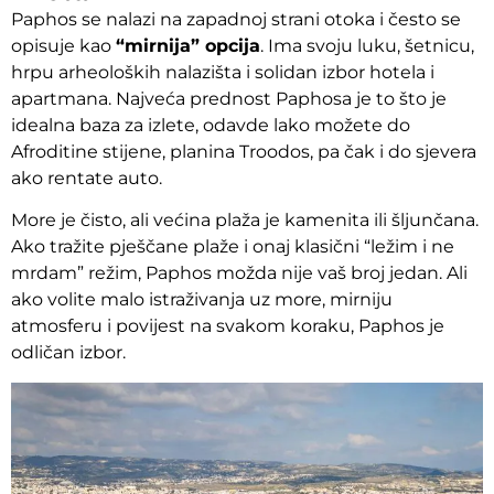
Paphos se nalazi na zapadnoj strani otoka i često se
opisuje kao
“mirnija” opcija
. Ima svoju luku, šetnicu,
hrpu arheoloških nalazišta i solidan izbor hotela i
apartmana. Najveća prednost Paphosa je to što je
idealna baza za izlete, odavde lako možete do
Afroditine stijene, planina Troodos, pa čak i do sjevera
ako rentate auto.
More je čisto, ali većina plaža je kamenita ili šljunčana.
Ako tražite pješčane plaže i onaj klasični “ležim i ne
mrdam” režim, Paphos možda nije vaš broj jedan. Ali
ako volite malo istraživanja uz more, mirniju
atmosferu i povijest na svakom koraku, Paphos je
odličan izbor
.