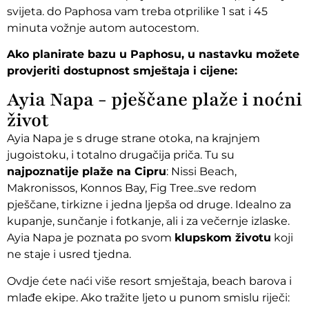
svijeta. do Paphosa vam treba otprilike 1 sat i 45
minuta vožnje autom autocestom.
Ako planirate bazu u Paphosu, u nastavku možete
provjeriti dostupnost smještaja i cijene:
Ayia Napa - pješčane plaže i noćni
život
Ayia Napa je s druge strane otoka, na krajnjem
jugoistoku, i totalno drugačija priča. Tu su
najpoznatije plaže na Cipru
: Nissi Beach,
Makronissos, Konnos Bay, Fig Tree..sve redom
pješčane, tirkizne i jedna ljepša od druge. Idealno za
kupanje, sunčanje i fotkanje, ali i za večernje izlaske.
Ayia Napa je poznata po svom
klupskom životu
koji
ne staje i usred tjedna.
Ovdje ćete naći više resort smještaja, beach barova i
mlađe ekipe. Ako tražite ljeto u punom smislu riječi: