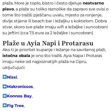
plaža. More je toplo, bistro i često djeluje
nestvarno
plavo
, a plaže su toliko raznolike da zapravo sve ovisi o
tome što tražiš: pješčanu uvalu, mjesto za ronjenje,
divlje stijene ili beach bar i ležaljku s koktelom. Dobra
stvar, skoro sve plaže imaju wifi a ležaljke i suncobrani
su jeftini (cca 7.5 eura za 2 ležaljke i suncobran)
Plaže u Ayia Napi i Protarasu
Ako ti je prioritet kupanje i ležanje na savršenoj plaži,
istočna obala
je ono što tražiš. Ayia Napa i Protaras
imaju neke od najpoznatijih plaža na Cipru,
uključujući:
Nissi
,
Makronissos
,
Konnos Bay
,
Fig Tree
,