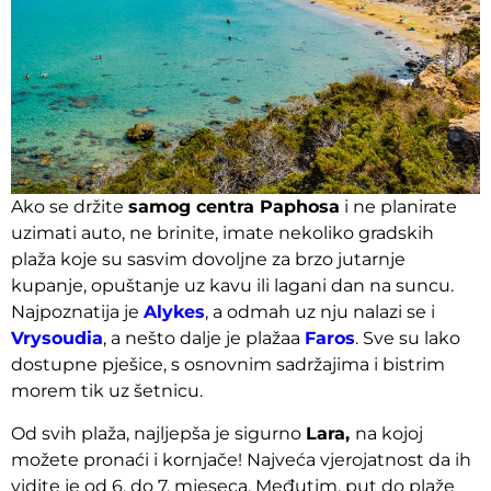
Ako se držite
samog centra Paphosa
i ne planirate
uzimati auto, ne brinite, imate nekoliko gradskih
plaža koje su sasvim dovoljne za brzo jutarnje
kupanje, opuštanje uz kavu ili lagani dan na suncu.
Najpoznatija je
Alykes
, a odmah uz nju nalazi se i
Vrysoudia
, a nešto dalje je plažaa
Faros
. Sve su lako
dostupne pješice, s osnovnim sadržajima i bistrim
morem tik uz šetnicu.
Od svih plaža, najljepša je sigurno
Lara,
na kojoj
možete pronaći i kornjače! Najveća vjerojatnost da ih
vidite je od 6. do 7. mjeseca. Međutim, put do plaže