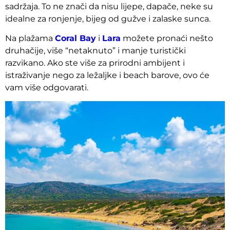
sadržaja. To ne znači da nisu lijepe, dapače, neke su
idealne za ronjenje, bijeg od gužve i zalaske sunca.
Na plažama
Coral Bay
i
Lara
možete pronaći nešto
druhačije, više “netaknuto” i manje turistički
razvikano. Ako ste više za prirodni ambijent i
istraživanje nego za ležaljke i beach barove, ovo će
vam više odgovarati.