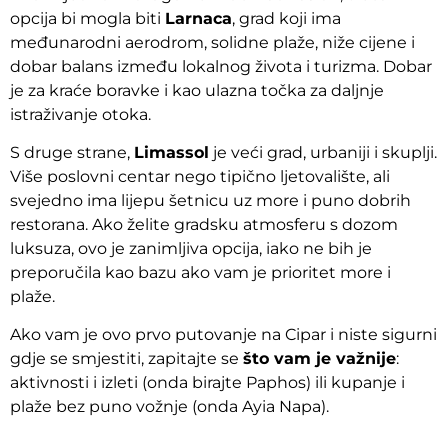
opcija bi mogla biti
Larnaca
, grad koji ima
međunarodni aerodrom, solidne plaže, niže cijene i
dobar balans između lokalnog života i turizma. Dobar
je za kraće boravke i kao ulazna točka za daljnje
istraživanje otoka.
S druge strane,
Limassol
je veći grad, urbaniji i skuplji.
Više poslovni centar nego tipično ljetovalište, ali
svejedno ima lijepu šetnicu uz more i puno dobrih
restorana. Ako želite gradsku atmosferu s dozom
luksuza, ovo je zanimljiva opcija, iako ne bih je
preporučila kao bazu ako vam je prioritet more i
plaže.
Ako vam je ovo prvo putovanje na Cipar i niste sigurni
gdje se smjestiti, zapitajte se
što vam je važnije
:
aktivnosti i izleti (onda birajte Paphos) ili kupanje i
plaže bez puno vožnje (onda Ayia Napa).