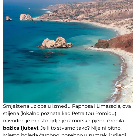
Smještena uz obalu između Paphosa i Limassola, ova
stijena (lokalno poznata kao Petra tou Romiou)
navodno je mjesto gdje je iz morske pjene izronila
božica ljubavi
. Je li to stvarno tako? Nije ni bitno.
Mjesto izgleda čarobno, posebno u sumrak, i vrijedi